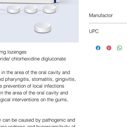
Manufactor
ENGELHARD ARZNE
UPC
4104480780295
 mg lozenges
oride/ chlorhexidine digluconate
in the area of the oral cavity and
d pharyngitis, stomatitis, gingivitis,
he prevention of local infections
in the area of the oral cavity and
rgical interventions on the gums,
ity can be caused by pathogenic and
are redness and hypersensitivity of