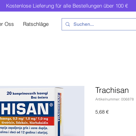
Kostenlose Lieferung für alle Bestellungen über 100 €
er Oss
Ratschläge
Trachisan
Artikelnummer: 006878
Preis
5,68 €
In