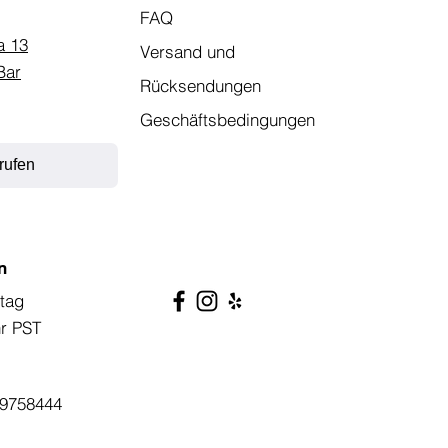
FAQ
a 13
Versand und
Bar
Rücksendungen
Geschäftsbedingungen
rufen
n
tag
hr PST
9758444