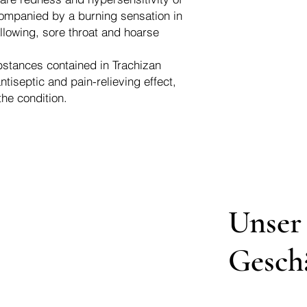
mpanied by a burning sensation in
allowing, sore throat and hoarse
bstances contained in Trachizan
antiseptic and pain-relieving effect,
the condition.
Unser
Gesch