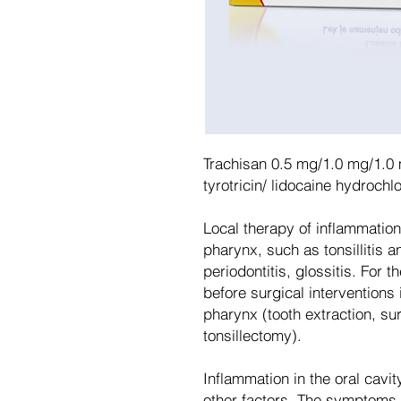
Trachisan 0.5 mg/1.0 mg/1.0
tyrotricin/ lidocaine hydrochl
Local therapy of inflammation 
pharynx, such as tonsillitis an
periodontitis, glossitis. For t
before surgical interventions 
pharynx (tooth extraction, su
tonsillectomy).
Inflammation in the oral cav
other factors. The symptoms 