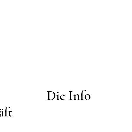
Die Info
äft