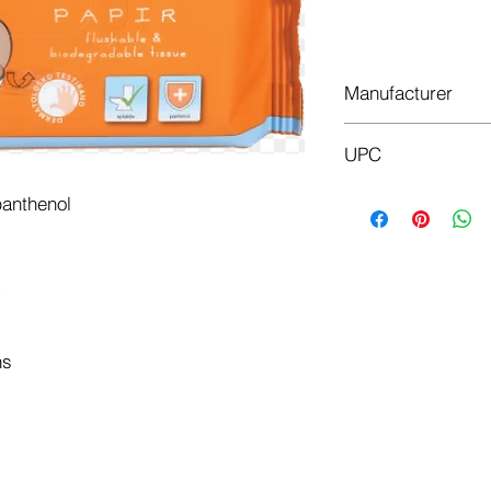
In
Manufacturer
Tosama
UPC
3838985896809
panthenol
ns