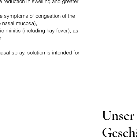
a reduction in swelling and greater
the symptoms of congestion of the
e nasal mucosa),
c rhinitis (including hay fever), as
n
sal spray, solution is intended for
Unser
Gesch