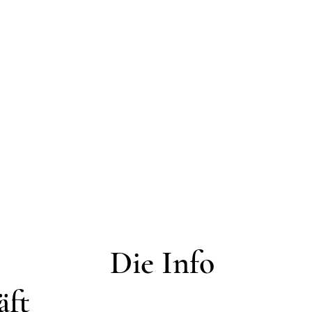
Die Info
äft