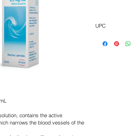
In
UPC
8600097401760
/mL
lution, contains the active
ich narrows the blood vessels of the