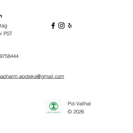
n
tag
hr PST
9758444
napharm.apoteka@gmail.com
Pol-Vallhal
© 2026