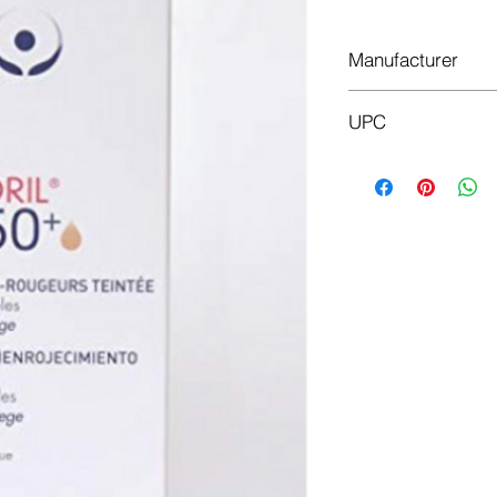
Manufacturer
Isispharma
UPC
3401360147775