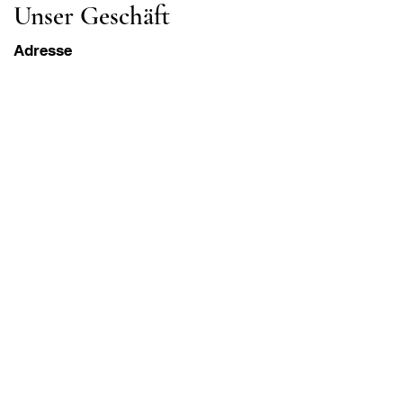
Unser Geschäft
Adresse
Gavrila Principa 13
Susanj, 85000 Bar
Standort abrufen
Die Info
FAQ
Versand und Rücksendungen
Geschäftsbedingungen
Öffnungszeiten
Montag - Samstag
8:00 - 20:00 Uhr PST