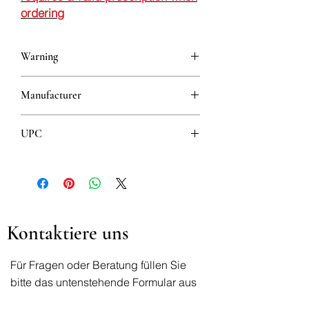
ordering
Warning
This is a prescription drug and requires
Manufacturer
a valid prescription when ordering
IASIS PHARMACEUTICALS HELLAS
UPC
ABEE
8606108221037
Kontaktiere uns
Für Fragen oder Beratung füllen Sie
bitte das untenstehende Formular aus