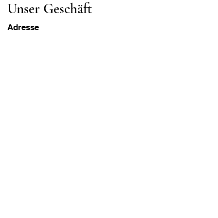
Unser Geschäft
Adresse
Gavrila Principa 13
Susanj, 85000 Bar
Standort abrufen
Die Info
FAQ
Versand und Rücksendungen
Geschäftsbedingungen
Öffnungszeiten
Montag - Samstag
8:00 - 20:00 Uhr PST