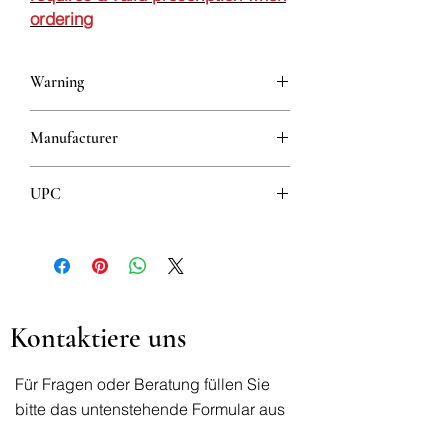
ordering
Warning
This is a prescription drug and requires
Manufacturer
a valid prescription when ordering
ACTAVIS LTD.
UPC
5690528214031
Kontaktiere uns
Für Fragen oder Beratung füllen Sie
bitte das untenstehende Formular aus