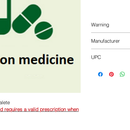
In
Warning
This is a prescriptio
Manufacturer
prescription when or
BELUPO
UPC
3850343081962
alete
nd requires a valid prescription when