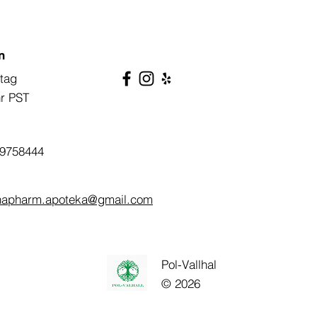
n
tag
hr PST
9758444
napharm.apoteka@gmail.com
Pol-Vallhal
© 2026