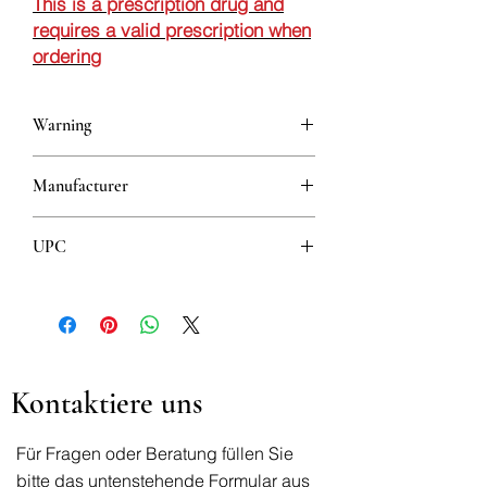
This is a prescription drug and
requires a valid prescription when
ordering
Warning
This is a prescription drug and requires
Manufacturer
a valid prescription when ordering
MERCK HEALTHCARE KGaA
UPC
8606105311755
Kontaktiere uns
Für Fragen oder Beratung füllen Sie
bitte das untenstehende Formular aus