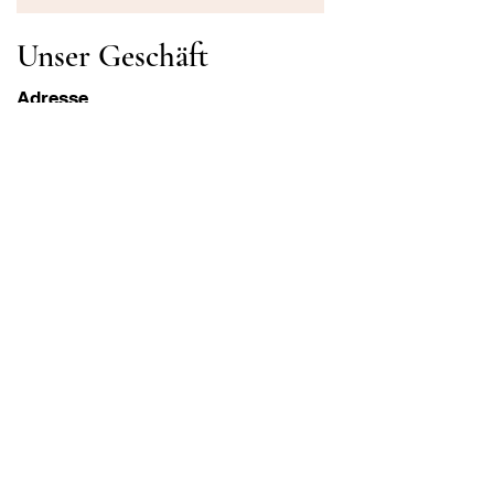
Unser Geschäft
Adresse
Gavrila Principa 13
Susanj, 85000 Bar
Standort abrufen
Die Info
FAQ
Versand und Rücksendungen
Geschäftsbedingungen
Öffnungszeiten