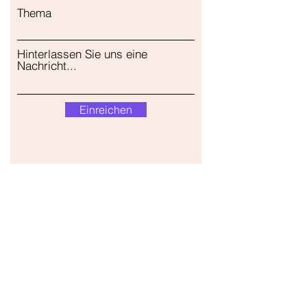
Thema
Hinterlassen Sie uns eine
Nachricht...
Einreichen
Unser Geschäft
Adresse
Gavrila Principa 13
Susanj, 85000 Bar
Standort abrufen