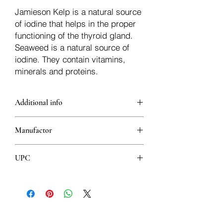
Jamieson Kelp is a natural source
of iodine that helps in the proper
functioning of the thyroid gland.
Seaweed is a natural source of
iodine. They contain vitamins,
minerals and proteins.
Additional info
Iodine contributes to the production of
Manufactor
thyroid hormones and ensures the
overall health of the thyroid gland.
Jamieson
(Useful in case of hypothyroidism -
UPC
reduced function of the thyroid gland)
Helps maintain healthy skin
064642020956
It helps to maintain the normal activity of
the nervous system
It helps maintain proper metabolism
important for energy production and for