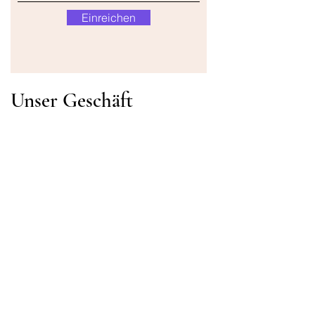
Einreichen
Unser Geschäft
Adresse
Gavrila Principa 13
Susanj, 85000 Bar
Standort abrufen
Die Info
FAQ
Versand und Rücksendungen