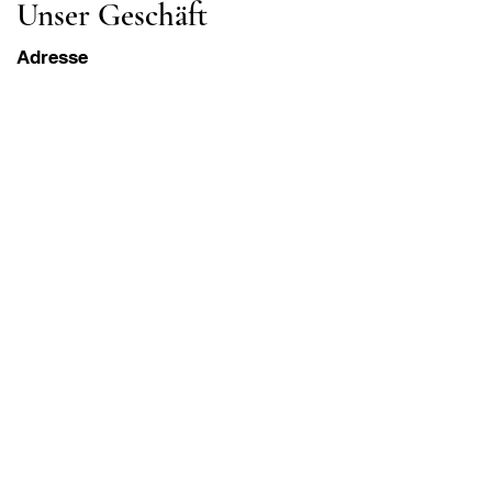
Unser Geschäft
Adresse
Gavrila Principa 13
Susanj, 85000 Bar
Standort abrufen
Die Info
FAQ
Versand und Rücksendungen
Geschäftsbedingungen
Öffnungszeiten
Montag - Samstag
8:00 - 20:00 Uhr PST