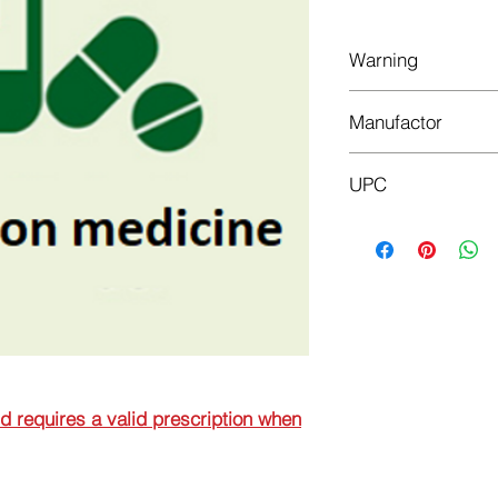
Warning
This is a prescriptio
Manufactor
prescription when or
Alkaloid
UPC
5310001211097
nd requires a valid prescription when