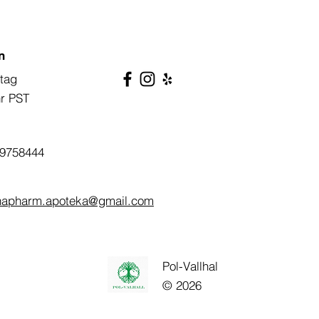
n
tag
hr PST
9758444
napharm.apoteka@gmail.com
Pol-Vallhal
© 2026