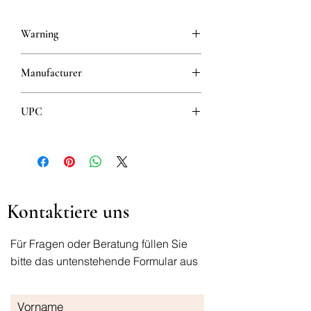
Warning
This is a prescription drug and requires
Manufacturer
a valid prescription when ordering
MERCK HEALTHCARE KGaA
UPC
8606105311014
Kontaktiere uns
Für Fragen oder Beratung füllen Sie
bitte das untenstehende Formular aus
Vorname