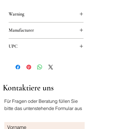
Warning
This is a prescription drug and requires
Manufacturer
a valid prescription when ordering
KRKA D.D., NOVO MESTO
UPC
3838989503185
Kontaktiere uns
Für Fragen oder Beratung füllen Sie
bitte das untenstehende Formular aus
Vorname