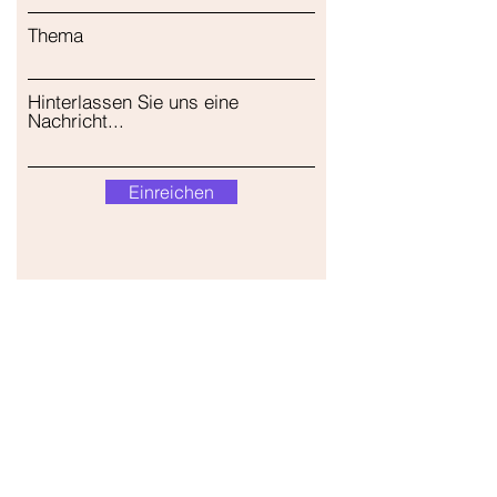
Thema
Hinterlassen Sie uns eine
Nachricht...
Einreichen
Unser Geschäft
Adresse
Gavrila Principa 13
Susanj, 85000 Bar
Standort abrufen