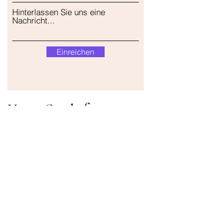
Hinterlassen Sie uns eine
Nachricht...
Einreichen
Unser Geschäft
Adresse
Gavrila Principa 13
Susanj, 85000 Bar
Standort abrufen
Die Info