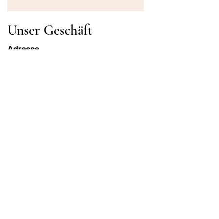
Unser Geschäft
Adresse
Gavrila Principa 13
Susanj, 85000 Bar
Standort abrufen
Die Info
FAQ
Versand und Rücksendungen
Geschäftsbedingungen
Öffnungszeiten