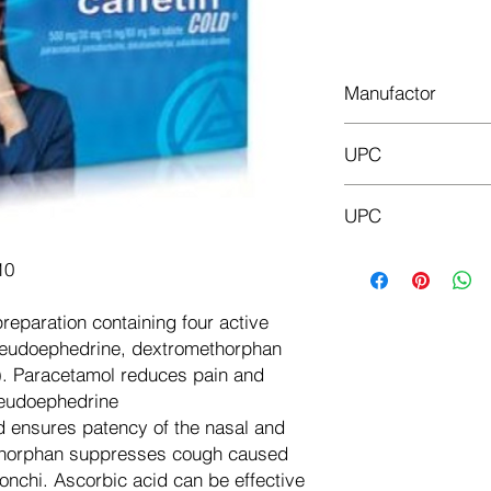
In
Manufactor
Alkaloid
UPC
5310001216719
UPC
5310001206345
10
reparation containing four active
eudoephedrine, dextromethorphan
). Paracetamol reduces pain and
seudoephedrine
 ensures patency of the nasal and
ethorphan suppresses cough caused
bronchi. Ascorbic acid can be effective