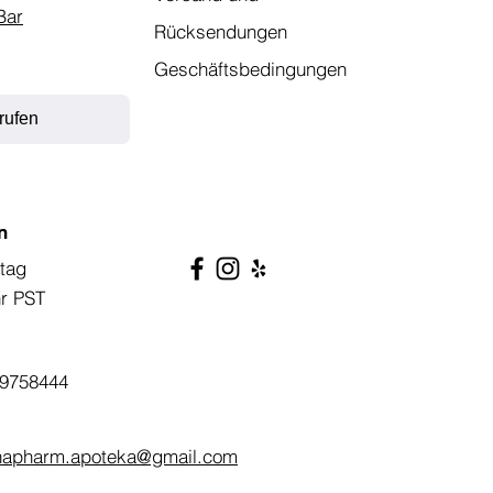
Bar
Rücksendungen
Geschäftsbedingungen
rufen
n
tag
hr PST
9758444
napharm.apoteka@gmail.com