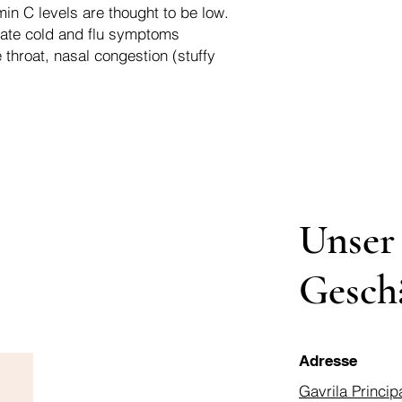
min C levels are thought to be low.
viate cold and flu symptoms
throat, nasal congestion (stuffy
Unser
Gesch
Adresse
Gavrila Princip