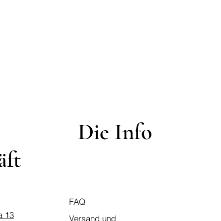
Die Info
äft
FAQ
a 13
Versand und