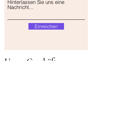
Hinterlassen Sie uns eine
Nachricht...
Einreichen
Unser Geschäft
Adresse
Gavrila Principa 13
Susanj, 85000 Bar
Standort abrufen
Die Info