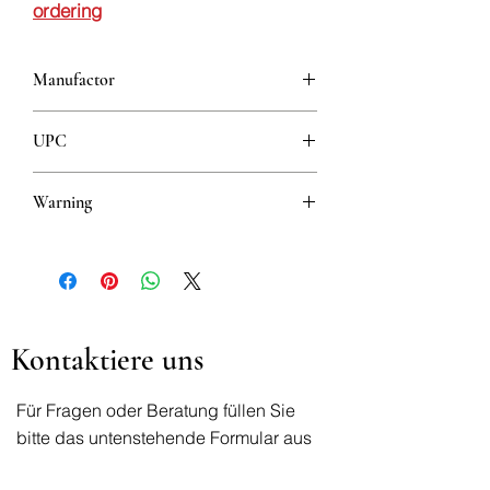
ordering
Manufactor
MYLAN HUNGARY KFT.
UPC
5099151010377
Warning
This is a prescription drug and requires
a valid prescription when ordering
Kontaktiere uns
Für Fragen oder Beratung füllen Sie
bitte das untenstehende Formular aus