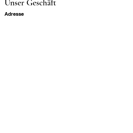
Unser Geschäft
Adresse
Gavrila Principa 13
Susanj, 85000 Bar
Standort abrufen
Die Info
FAQ
Versand und Rücksendungen
Geschäftsbedingungen
Öffnungszeiten
Montag - Samstag
8:00 - 20:00 Uhr PST