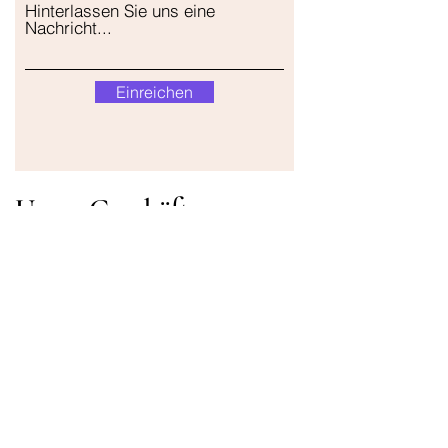
Hinterlassen Sie uns eine
Nachricht...
Einreichen
Unser Geschäft
Adresse
Gavrila Principa 13
Susanj, 85000 Bar
Standort abrufen
Die Info