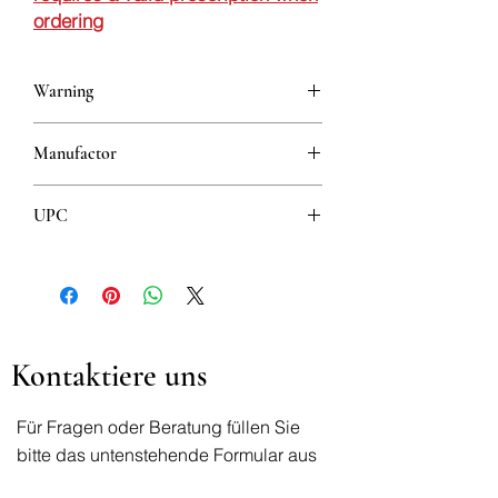
ordering
Warning
This is a prescription drug and requires
Manufactor
a valid prescription when ordering
Galenika
UPC
8608808100278
Kontaktiere uns
Für Fragen oder Beratung füllen Sie
bitte das untenstehende Formular aus