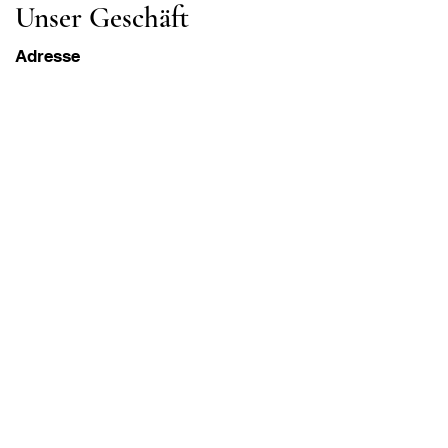
Unser Geschäft
Adresse
Gavrila Principa 13
Susanj, 85000 Bar
Standort abrufen
Die Info
FAQ
Versand und Rücksendungen
Geschäftsbedingungen
Öffnungszeiten
Montag - Samstag
8:00 - 20:00 Uhr PST