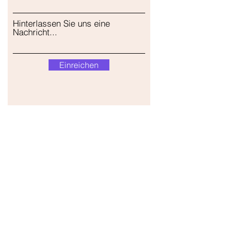
Hinterlassen Sie uns eine
Nachricht...
Einreichen
Unser Geschäft
Adresse
Gavrila Principa 13
Susanj, 85000 Bar
Standort abrufen
Die Info