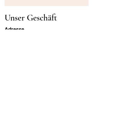
Unser Geschäft
Adresse
Gavrila Principa 13
Susanj, 85000 Bar
Standort abrufen
Die Info
FAQ
Versand und Rücksendungen
Geschäftsbedingungen
Öffnungszeiten