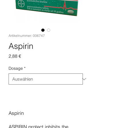
Artikelnummer: 006747
Aspirin
Preis
2,88 €
Dosage
*
In den Warenkorb
Aspirin
ASPIRIN protect inhibits the