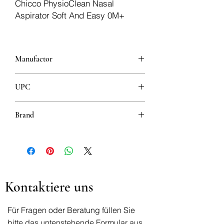
Chicco PhysioClean Nasal
Aspirator Soft And Easy 0M+
Manufactor
Artsana, S.p.A.
UPC
8003670823537
Brand
Chicco
Kontaktiere uns
Für Fragen oder Beratung füllen Sie
bitte das untenstehende Formular aus