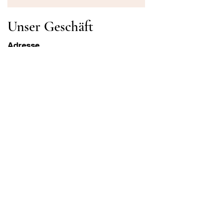
Unser Geschäft
Adresse
Gavrila Principa 13
Susanj, 85000 Bar
Standort abrufen
Die Info
FAQ
Versand und Rücksendungen
Geschäftsbedingungen
Öffnungszeiten