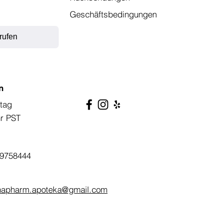
Geschäftsbedingungen
rufen
n
tag
hr PST
9758444
napharm.apoteka@gmail.com