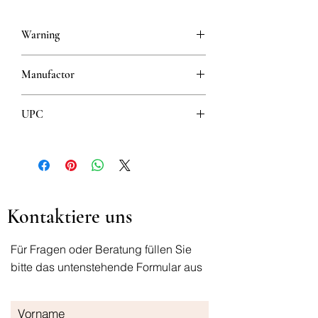
Warning
This is a prescription drug and requires
Manufactor
a valid prescription when ordering
Galenika
UPC
8608808109837
Kontaktiere uns
Für Fragen oder Beratung füllen Sie
bitte das untenstehende Formular aus
Vorname