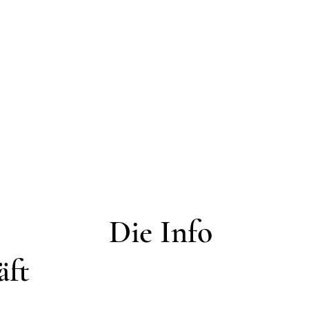
Die Info
äft