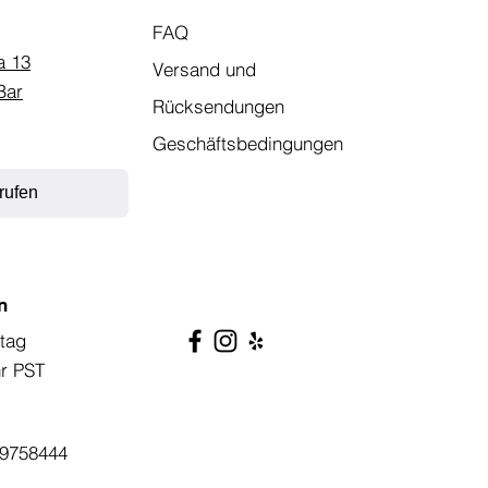
FAQ
a 13
Versand und
Bar
Rücksendungen
Geschäftsbedingungen
rufen
n
tag
hr PST
9758444