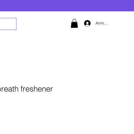
Anmelden
breath freshener