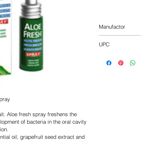
In
Manufactor
Aloe Vera
UPC
8008843133444
spray
uit. Aloe fresh spray freshens the
opment of bacteria in the oral cavity
ion.
ntial oil, grapefruit seed extract and