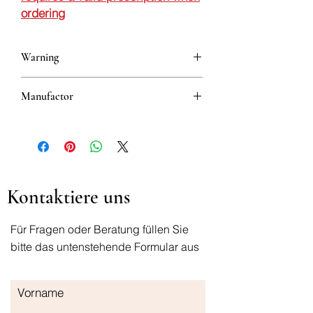
ordering
Warning
This is a prescription drug and requires
Manufactor
a valid prescription when ordering
5310001189952
Kontaktiere uns
Für Fragen oder Beratung füllen Sie
bitte das untenstehende Formular aus
Vorname