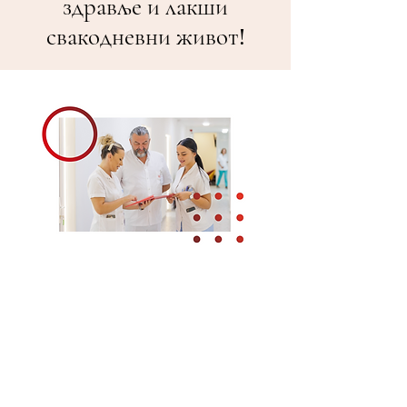
здравље и лакши
свакодневни живот!