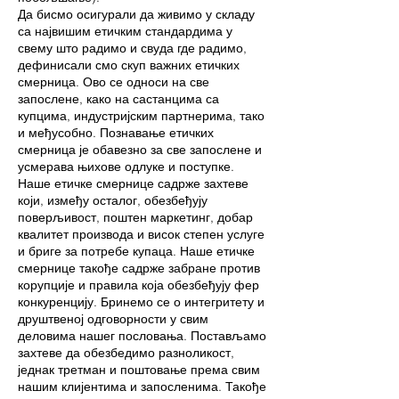
Да бисмо осигурали да живимо у складу
са највишим етичким стандардима у
свему што радимо и свуда где радимо,
дефинисали смо скуп важних етичких
смерница. Ово се односи на све
запослене, како на састанцима са
купцима, индустријским партнерима, тако
и међусобно. Познавање етичких
смерница је обавезно за све запослене и
усмерава њихове одлуке и поступке.
Наше етичке смернице садрже захтеве
који, између осталог, обезбеђују
поверљивост, поштен маркетинг, добар
квалитет производа и висок степен услуге
и бриге за потребе купаца. Наше етичке
смернице такође садрже забране против
корупције и правила која обезбеђују фер
конкуренцију. Бринемо се о интегритету и
друштвеној одговорности у свим
деловима нашег пословања. Постављамо
захтеве да обезбедимо разноликост,
једнак третман и поштовање према свим
нашим клијентима и запосленима. Такође