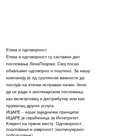
Етика и одговорност
Етика и одговорност су саставни део
пословања ЛенаПхарма. Свој посао
обављамо одговорно и поштено. За нашу
компанију је од суштинске важности да
послује на етички исправан начин, било
да се ради о апотекарском пословању,
као велетрговац и дистрибутер или као
пружалац других услуга.
ИЦАРЕ – наши заједнички принципи
ИЦАРЕ је скраћеница за Интегритет,
Клијент на првом месту, Одговорност,
поштовање и изврсност (континуирано
побољшање).