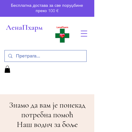
Бесплатна достава за све поруџбине
преко 100 €
ЛенаПхарм
Знамо да вам је понекад
потребна помоћ
Наш водич за боље