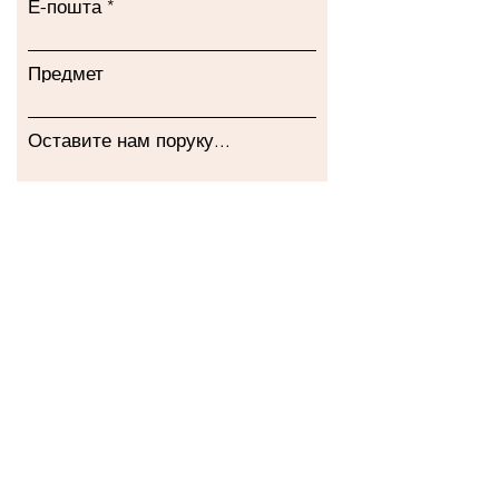
Е-пошта
Предмет
Оставите нам поруку...
Пошаљи
Наша продавница
Address
Gavrila Principa 13
Susanj, 85000 Bar