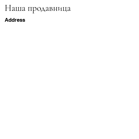
Наша продавница
Address
Gavrila Principa 13
Susanj, 85000 Bar
Преузми локацију
Информације
Честа питања
Достава и повраћај
Услови и одредбе
Радно време
Понедељак-субота