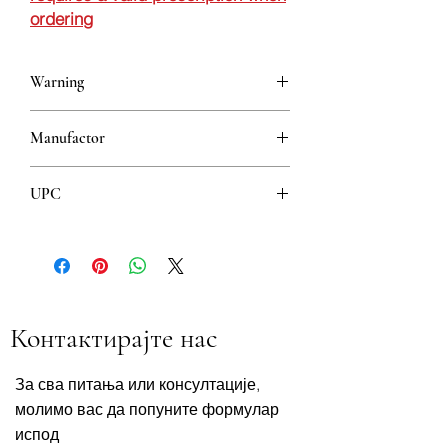
ordering
Warning
This is a prescription drug and requires
Manufactor
a valid prescription when ordering
Alkaloid
UPC
5310001215286
Контактирајте нас
За сва питања или консултације,
молимо вас да попуните формулар
испод