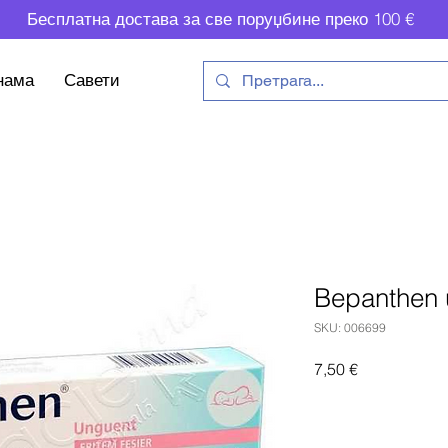
Бесплатна достава за све поруџбине преко 100 €
нама
Савети
Bepanthen 
SKU: 006699
Price
7,50 €