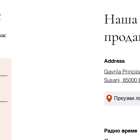
с
Наша
прода
вас
Address
Gavrila Princip
Susanj, 85000 
Преузми л
Радно време