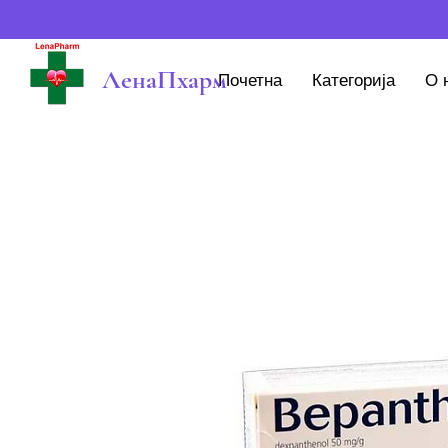
ЛенаПхарм
Почетна
Категорија
О 