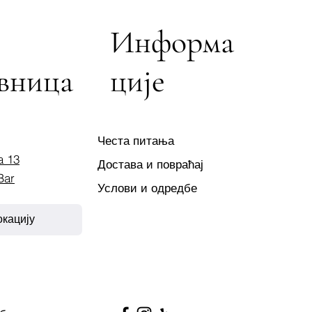
Информа
вница
ције
Честа питања
a 13
Достава и повраћај
Bar
Услови и одредбе
окацију