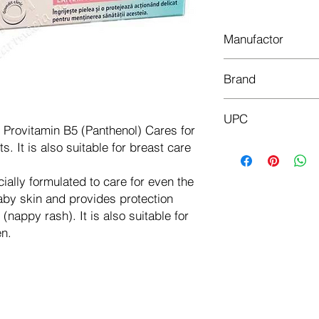
Manufactor
Bayer
Brand
Bepanthen
UPC
Provitamin B5 (Panthenol) Cares for
3838944463851
s. It is also suitable for breast care
ally formulated to care for even the
aby skin and provides protection
(nappy rash). It is also suitable for
en.