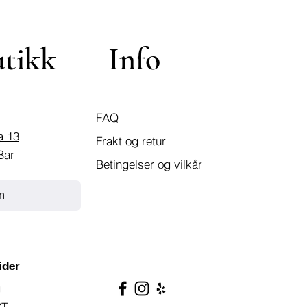
utikk
Info
FAQ
a 13
Frakt og retur
Bar
Betingelser og vilkår
n
ider
g
ST