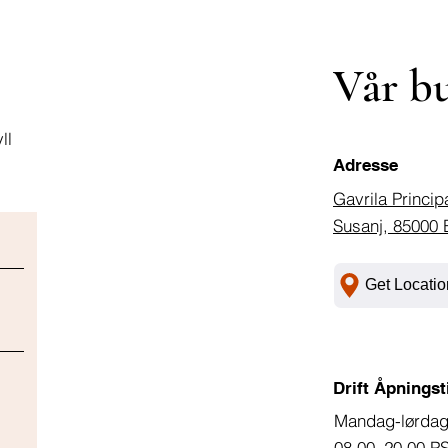
Vår b
ll
Adresse
Gavrila Princip
Susanj, 85000 
Get Locatio
Drift Åpningst
Mandag-lørda
08.00–20.00 P