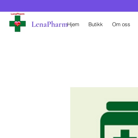
LenaPharm
Hjem
Butikk
Om oss