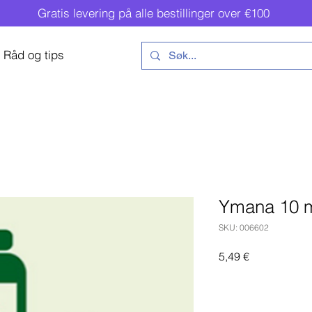
Gratis levering på alle bestillinger over €100
Råd og tips
Ymana 10 
SKU: 006602
Pris
5,49 €
Legg