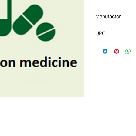
Manufactor
Alkaloid
UPC
5310001228309