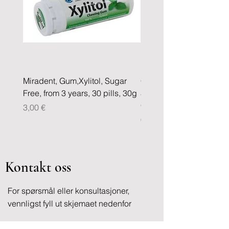
Miradent, Gum,Xylitol, Sugar
COREGA Tablets BIO F
Free, from 3 years, 30 pills, 30g
30 Effervescent Tablets 
Cleaning Dentures
Pris
3,00 €
Pris
0,20 €
Kontakt oss
For spørsmål eller konsultasjoner,
vennligst fyll ut skjemaet nedenfor