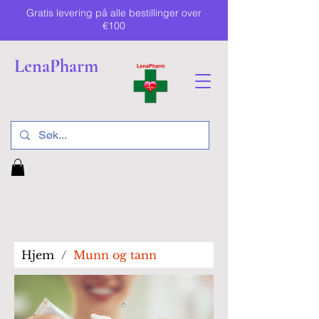
Gratis levering på alle bestillinger over
€100
LenaPharm
Hjem
/
Munn og tann