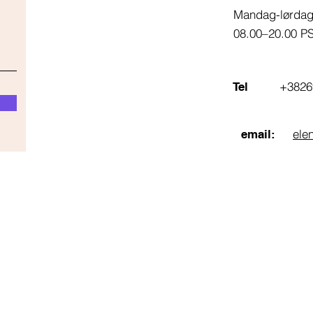
Mandag-lørda
08.00–20.00 P
+3826
Tel
ele
email: