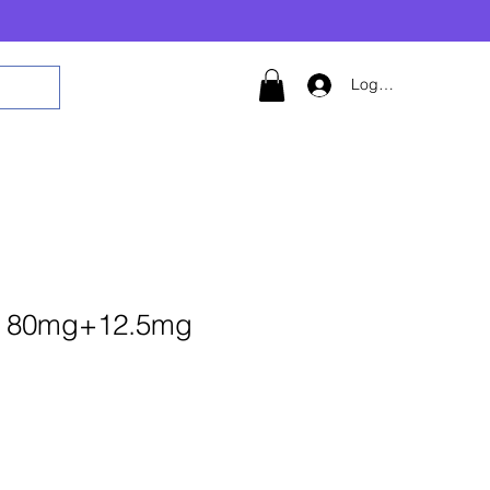
Logg inn
i 80mg+12.5mg
 til i handlekurv