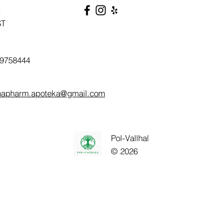
g
ST
9758444
napharm.apoteka@gmail.com
Pol-Vallhal
© 2026