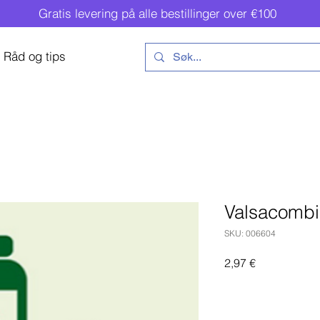
Gratis levering på alle bestillinger over €100
Råd og tips
Valsacomb
SKU: 006604
Pris
2,97 €
Legg