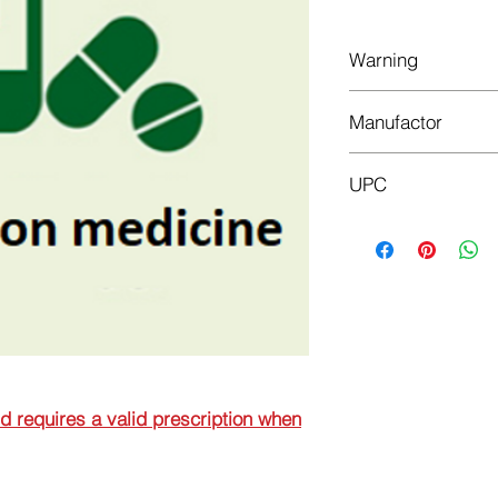
Warning
This is a prescriptio
Manufactor
prescription when or
KRKA D.D., NOVO 
UPC
3838989590970
nd requires a valid prescription when