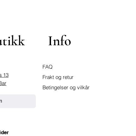
utikk
Info
FAQ
a 13
Frakt og retur
Bar
Betingelser og vilkår
n
ider