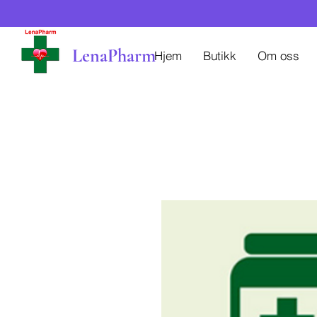
LenaPharm
Hjem
Butikk
Om oss