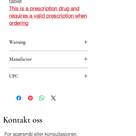
tablet
This is a prescription drug and
requires a valid prescription when
ordering
Warning
This is a prescription drug and requires
Manufactor
a valid prescription when ordering
Hemofarm
UPC
8600097401517
Kontakt oss
For spørsmål eller konsultasjoner,