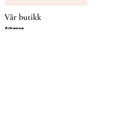
Vår butikk
Adresse
Gavrila Principa 13
Susanj, 85000 Bar
Get Location
Info
FAQ
Frakt og retur
Betingelser og vilkår
Drift Åpningstider