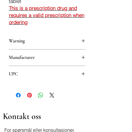
tablet
This is a prescription drug and
requires a valid prescription when
ordering
Warning
This is a prescription drug and requires
Manufacturer
a valid prescription when ordering
TAD PHARMA GMBH
UPC
3838989594695
Kontakt oss
For spørsmål eller konsultasjoner,