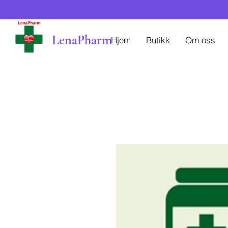
LenaPharm
Hjem
Butikk
Om oss