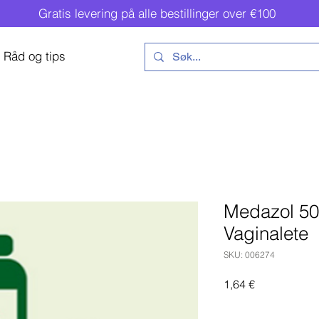
Gratis levering på alle bestillinger over €100
Råd og tips
Medazol 50
Vaginalete
SKU: 006274
Pris
1,64 €