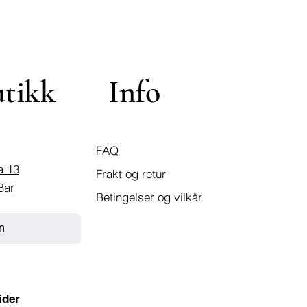
utikk
Info
FAQ
a 13
Frakt og retur
Bar
Betingelser og vilkår
n
ider