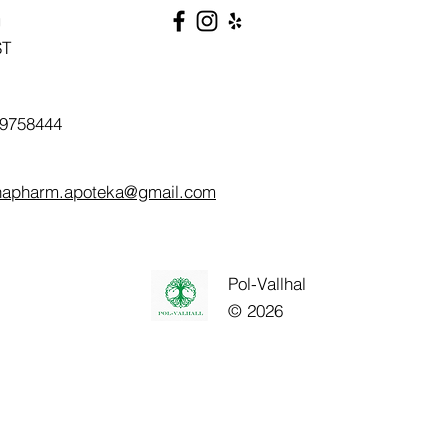
g
ST
9758444
napharm.apoteka@gmail.com
Pol-Vallhal
© 2026