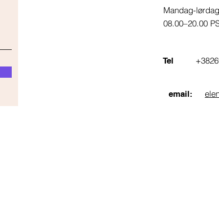
Mandag-lørda
08.00–20.00 P
+3826
Tel
ele
email: