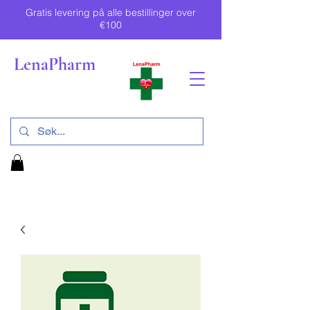
Gratis levering på alle bestillinger over
€100
LenaPharm