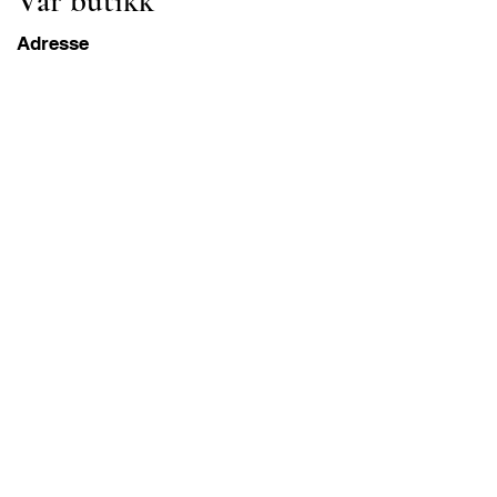
Vår butikk
Adresse
Gavrila Principa 13
Susanj, 85000 Bar
Get Location
Info
FAQ
Frakt og retur
Betingelser og vilkår
Drift Åpningstider
Mandag-lørdag
08.00–20.00 PST