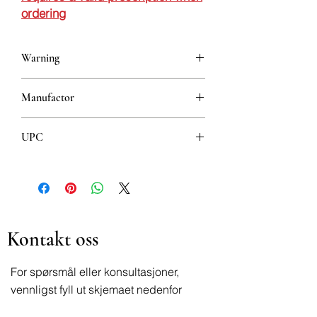
ordering
Warning
This is a prescription drug and requires
Manufactor
a valid prescription when ordering
DOPPEL FARMACEUTICI SRL
UPC
8606103110152
Kontakt oss
For spørsmål eller konsultasjoner,
vennligst fyll ut skjemaet nedenfor