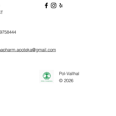
g
ST
9758444
napharm.apoteka@gmail.com
Pol-Vallhal
© 2026