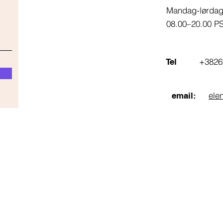
Mandag-lørda
08.00–20.00 P
+3826
Tel
ele
email: