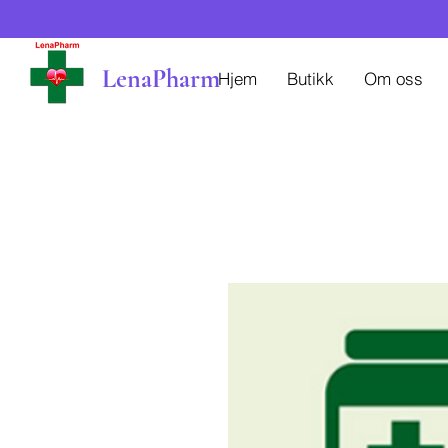
LenaPharm
Hjem
Butikk
Om oss