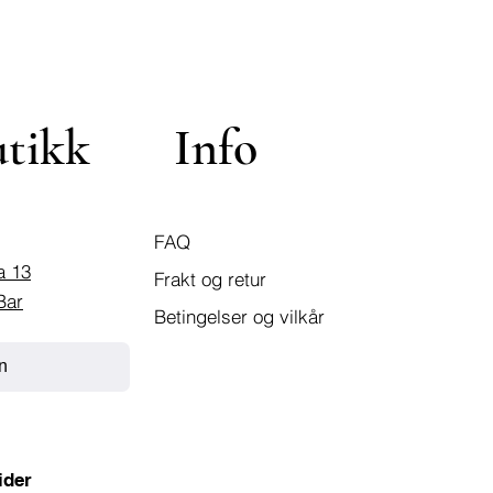
utikk
Info
FAQ
a 13
Frakt og retur
Bar
Betingelser og vilkår
n
ider