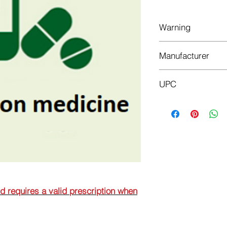
Warning
This is a prescriptio
Manufacturer
prescription when or
GALENIKA
UPC
8608808101053
nd requires a valid prescription when