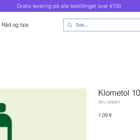
Gratis levering på alle bestillinger over €100
Råd og tips
Klometol 1
SKU: 006307
Pris
1,09 €
Legg