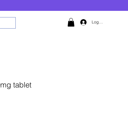
Logg inn
0mg tablet
 til i handlekurv