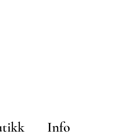
utikk
Info