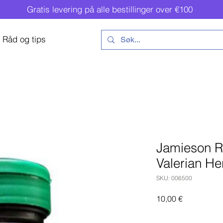
Gratis levering på alle bestillinger over €100
Råd og tips
Jamieson R
Valerian H
SKU: 006500
Pris
10,00 €