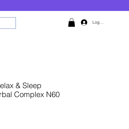
Logg inn
elax & Sleep
erbal Complex N60