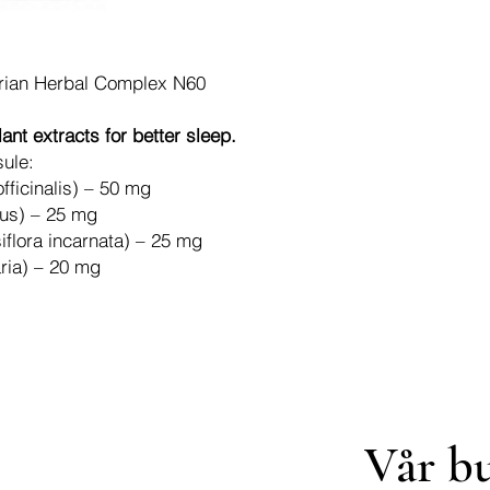
rian Herbal Complex N60
lant extracts for better sleep.
sule:
officinalis) – 50 mg
lus) – 25 mg
iflora incarnata) – 25 mg
aria) – 20 mg
Vår b