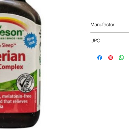
Legg
Manufactor
Jamieson
UPC
064642025838