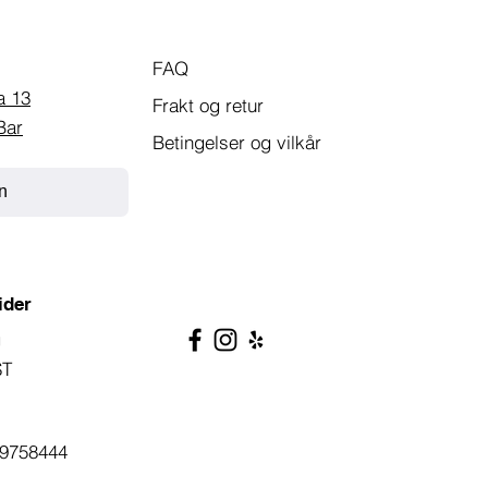
FAQ
a 13
Frakt og retur
Bar
Betingelser og vilkår
n
ider
g
ST
9758444