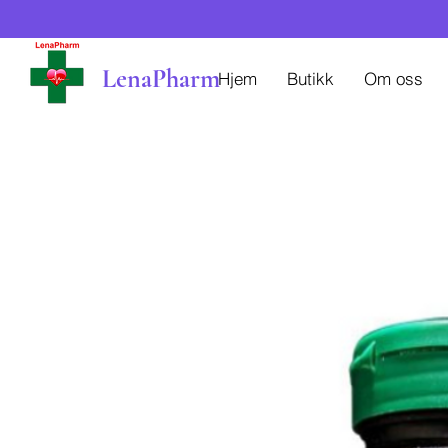
LenaPharm
Hjem
Butikk
Om oss