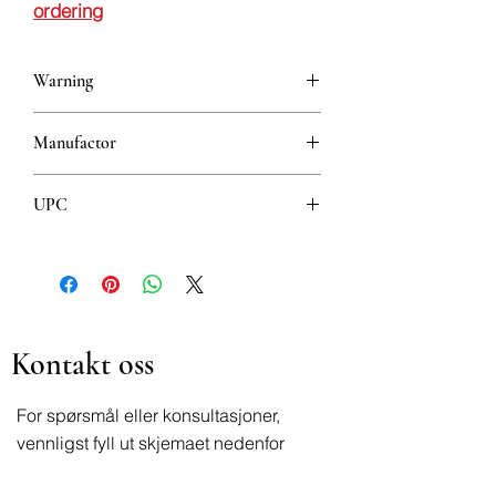
ordering
Warning
This is a prescription drug and requires
Manufactor
a valid prescription when ordering
Hemofarm
UPC
8600097012041
Kontakt oss
For spørsmål eller konsultasjoner,
vennligst fyll ut skjemaet nedenfor