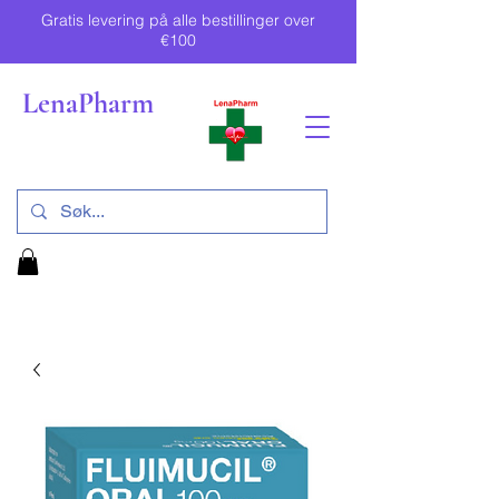
Gratis levering på alle bestillinger over
€100
LenaPharm