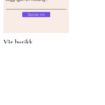
Sende inn
Vår butikk
Adresse
Gavrila Principa 13
Susanj, 85000 Bar
Get Location
Info
FAQ