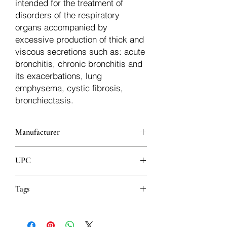
intended for the treatment of
disorders of the respiratory
organs accompanied by
excessive production of thick and
viscous secretions such as: acute
bronchitis, chronic bronchitis and
its exacerbations, lung
emphysema, cystic fibrosis,
bronchiectasis.
Manufacturer
ZAMBON SWITZERLAND LTD
UPC
8606103110183
Tags
Mukolitik Ublažavanje kašlja Zdravlje
dišnih puteva Acetilcistein Šumeći