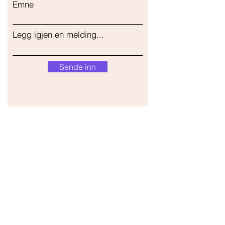
Emne
Legg igjen en melding...
Sende inn
Vår butikk
Adresse
Gavrila Principa 13
Susanj, 85000 Bar
Get Location
Info