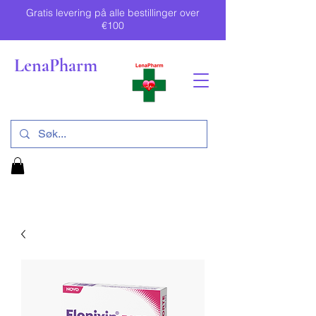
Gratis levering på alle bestillinger over
€100
LenaPharm