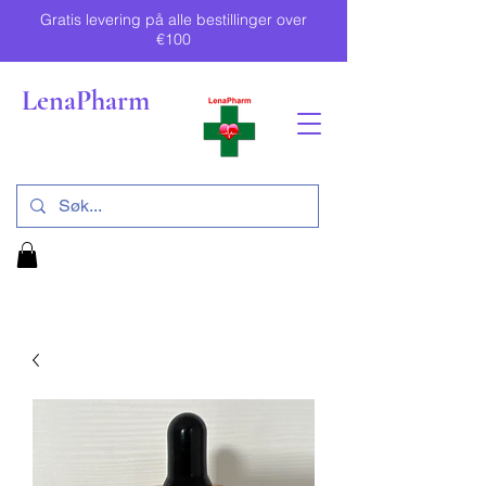
Gratis levering på alle bestillinger over
€100
LenaPharm