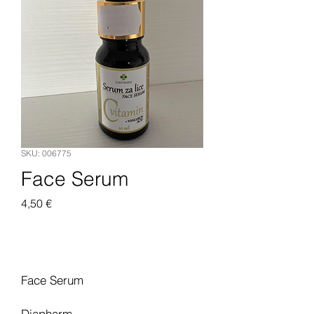
SKU: 006775
Face Serum
Pris
4,50 €
Legg til i handlekurv
Face Serum
Diapharm