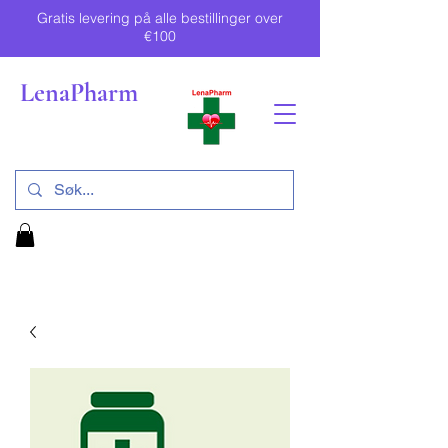
Gratis levering på alle bestillinger over
€100
LenaPharm