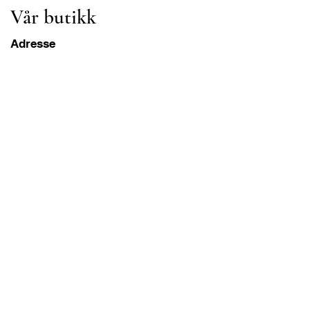
Vår butikk
Adresse
Gavrila Principa 13
Susanj, 85000 Bar
Get Location
Info
FAQ
Frakt og retur
Betingelser og vilkår
Drift Åpningstider
Mandag-lørdag