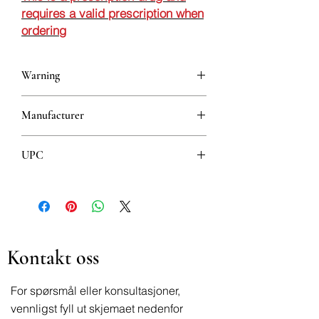
requires a valid prescription when
ordering
Warning
This is a prescription drug and requires
Manufacturer
a valid prescription when ordering
BOSNALIJEK D.D.
UPC
3870010007491
Kontakt oss
For spørsmål eller konsultasjoner,
vennligst fyll ut skjemaet nedenfor