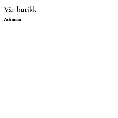
Vår butikk
Adresse
Gavrila Principa 13
Susanj, 85000 Bar
Get Location
Info
FAQ
Frakt og retur
Betingelser og vilkår
Drift Åpningstider
Mandag-lørdag