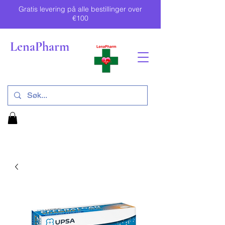
Gratis levering på alle bestillinger over
€100
LenaPharm