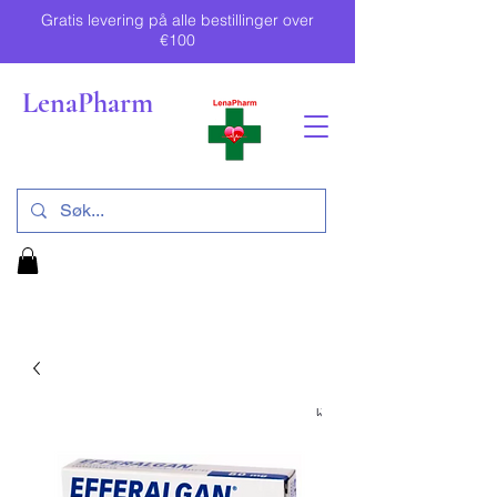
Gratis levering på alle bestillinger over
€100
LenaPharm