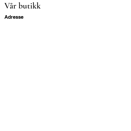
Vår butikk
Adresse
Gavrila Principa 13
Susanj, 85000 Bar
Get Location
Info
FAQ
Frakt og retur
Betingelser og vilkår
Drift Åpningstider
Mandag-lørdag
08.00–20.00 PST