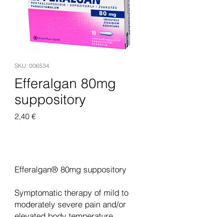
SKU: 006534
Efferalgan 80mg
suppository
Pris
2,40 €
Legg til i handlekurv
Efferalgan® 80mg suppository
Symptomatic therapy of mild to
moderately severe pain and/or
elevated body temperature.