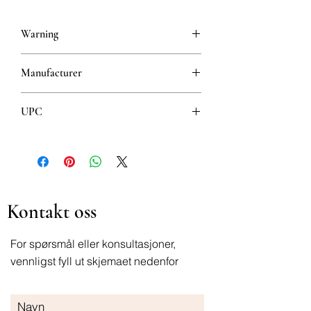
Warning
This is a prescription drug and requires
Manufacturer
a valid prescription when ordering
GALENIKA AD BEOGRAD
UPC
8608808104290
Kontakt oss
For spørsmål eller konsultasjoner,
vennligst fyll ut skjemaet nedenfor
Navn