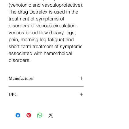
(venotonic and vasculoprotective).
The drug Detralex is used in the
treatment of symptoms of
disorders of venous circulation -
venous blood flow (heavy legs,
pain, morning leg fatigue) and
short-term treatment of symptoms
associated with hemorrhoidal
disorders.
Manufacturer
LES LABORATOIRES SERVIER
UPC
INDUSTRIE - GIDY
3594455600221