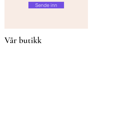
Sende inn
Vår butikk
Adresse
Gavrila Principa 13
Susanj, 85000 Bar
Get Location
Info
FAQ
Frakt og retur
Betingelser og vilkår